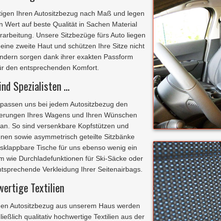
rtigen Ihren Autositzbezug nach Maß und legen
n Wert auf beste Qualität in Sachen Material
rarbeitung. Unsere Sitzbezüge fürs Auto liegen
 eine zweite Haut und schützen Ihre Sitze nicht
ondern sorgen dank ihrer exakten Passform
ür den entsprechenden Komfort.
ind Spezialisten ...
d passen uns bei jedem Autositzbezug den
erungen Ihres Wagens und Ihren Wünschen
an. So sind versenkbare Kopfstützen und
nen sowie asymmetrisch geteilte Sitzbänke
sklappbare Tische für uns ebenso wenig ein
m wie Durchladefunktionen für Ski-Säcke oder
ntsprechende Verkleidung Ihrer Seitenairbags.
ertige Textilien
den Autositzbezug aus unserem Haus werden
ießlich qualitativ hochwertige Textilien aus der