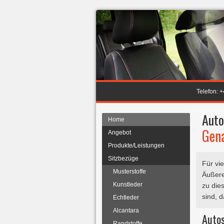
Telefon: 
Auto
Home
Gena
Angebot
Produkte/Leistungen
Sitzbezüge
Für vi
Musterstoffe
Äußere
Kunstleder
zu die
sind, 
Echtleder
Alcantara
Auto
Randstoffe