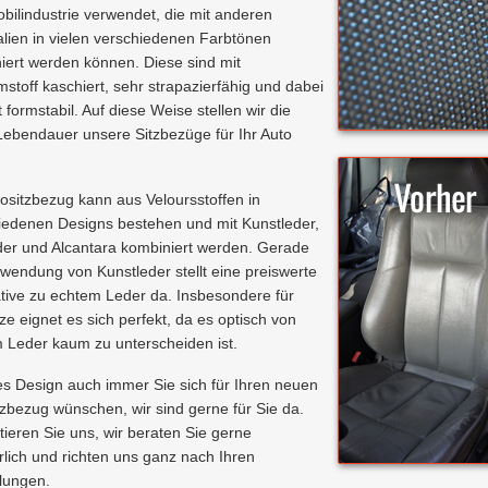
bilindustrie verwendet, die mit anderen
alien in vielen verschiedenen Farbtönen
iert werden können. Diese sind mit
stoff kaschiert, sehr strapazierfähig und dabei
 formstabil. Auf diese Weise stellen wir die
Lebendauer unsere Sitzbezüge für Ihr Auto
tositzbezug kann aus Veloursstoffen in
iedenen Designs bestehen und mit Kunstleder,
der und Alcantara kombiniert werden. Gerade
rwendung von Kunstleder stellt eine preiswerte
ative zu echtem Leder da. Insbesondere für
ze eignet es sich perfekt, da es optisch von
 Leder kaum zu unterscheiden ist.
s Design auch immer Sie sich für Ihren neuen
tzbezug wünschen, wir sind gerne für Sie da.
tieren Sie uns, wir beraten Sie gerne
rlich und richten uns ganz nach Ihren
llungen.