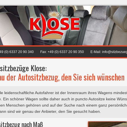
+49 (0) 6337 20 90 340
Fax: +49 (0) 6337 20 90 350
E-Mail: info@sitzbezue
sitzbezüge Klose:
u der Autositzbezug, den Sie sich wünschen
ele leidenschaftliche Autofahrer ist der Innenraum ihres Wagens minde
. Ein schöner Wagen sollte daher auch in puncto Autositze keine Wüns
sen Menschen gehören und auf der Suche nach einem ganz persönliche
dann sind wir genau der Anbieter, den Sie gesucht haben.
sitzbezug nach Maß