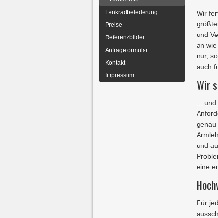
Lenkradbelederung
Wir fe
größte
Preise
und Ve
Referenzbilder
an wie
Anfrageformular
nur, s
Kontakt
auch f
Impressum
Wir s
... un
Anford
genau 
Armleh
und au
Proble
eine e
Hochw
Für je
ausschl